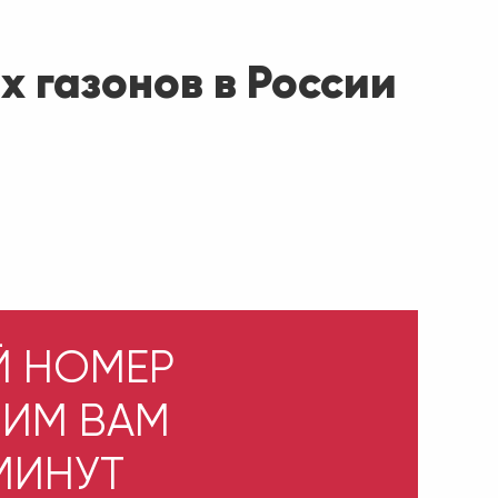
х газонов в России
Й НОМЕР
НИМ ВАМ
 МИНУТ