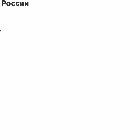
 России
о