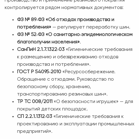
Производство и применение резинового покрытия
контролируется рядом нормативных документов:
ФЗ № 89‑ФЗ «Об отходах производства и
потребления»
— регулирует переработку шин.
ФЗ № 52‑ФЗ «О санитарно‑эпидемиологическом
благополучии населения»
.
СанПиН 2.1.7.1322‑03
«Гигиенические требования
к размещению и обезвреживанию отходов
производства и потребления».
ГОСТ Р 54095‑2010
«Ресурсосбережение.
Обращение с отходами. Руководство по
безопасному сбору, хранению,
транспортированию резиновых шин».
ТР ТС 008/2011
«О безопасности игрушек» — для
покрытий детских площадок.
СП 2.2.1.1312‑03
«Гигиенические требования к
проектированию и эксплуатации промышленных
предприятий».