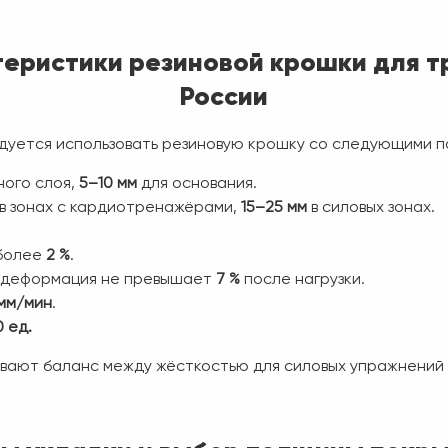
теристики резиновой крошки для т
России
дуется использовать резиновую крошку со следующими 
ого слоя,
5–10 мм
для основания.
в зонах с кардиотренажёрами,
15–25 мм
в силовых зонах.
 более
2 %
.
 деформация не превышает
7 %
после нагрузки.
 мм/мин
.
 ед.
вают баланс между жёсткостью для силовых упражнений 