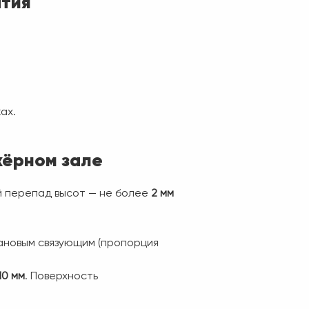
ытия
ах.
жёрном зале
й перепад высот — не более
2 мм
ановым связующим (пропорция
10 мм
. Поверхность