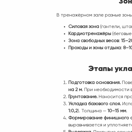
Зон
В тренажёрном зале разные зон
Силовая зона
(гантели, шта
Кардиотренажёры
(беговые
Зона свободных весов
:
15–2
Проходы и зоны отдыха
:
8–1
Этапы укла
Подготовка основания.
Пове
на 2 м
. При необходимости 
Грунтование.
Наносится пра
Укладка базового слоя.
Испо
1:0,2
). Толщина —
10–15 мм
.
Формирование финишного с
выравнивается и уплотняет