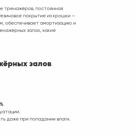
е тренажёров, постоянная
Резиновое покрытие из крошки —
м, обеспечивает амортизацию и
ренажёрных залах, какие
жёрных залов
 %
.
уатации.
ь даже при попадании влаги.