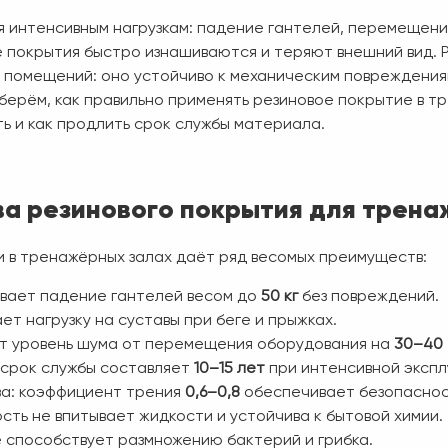
 интенсивным нагрузкам: падение гантелей, перемещени
е покрытия быстро изнашиваются и теряют внешний вид. 
 помещений: оно устойчиво к механическим повреждения
зберём, как правильно применять резиновое покрытие в т
ь и как продлить срок службы материала.
а резинового покрытия для трена
и в тренажёрных залах даёт ряд весомых преимуществ:
вает падение гантелей весом до
50 кг
без повреждений.
ет нагрузку на суставы при беге и прыжках.
т уровень шума от перемещения оборудования на
30–40
: срок службы составляет
10–15 лет
при интенсивной экспл
ва: коэффициент трения
0,6–0,8
обеспечивает безопасност
сть не впитывает жидкости и устойчива к бытовой химии.
е способствует размножению бактерий и грибка.