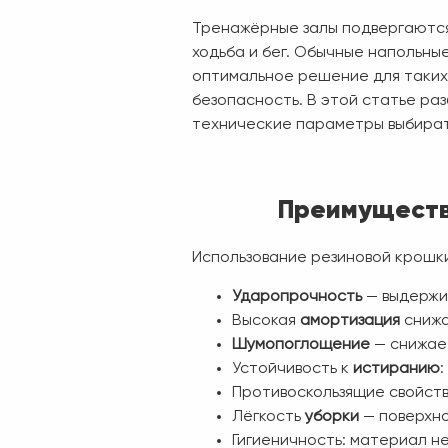
Тренажёрные залы подвергаются
ходьба и бег. Обычные напольны
оптимальное решение для таких
безопасность. В этой статье ра
технические параметры выбират
Преимуществ
Использование резиновой крошк
Ударопрочность
— выдержи
Высокая
амортизация
снижа
Шумопоглощение
— снижае
Устойчивость к
истиранию
Противоскользящие свойст
Лёгкость
уборки
— поверхно
Гигиеничность: материал н