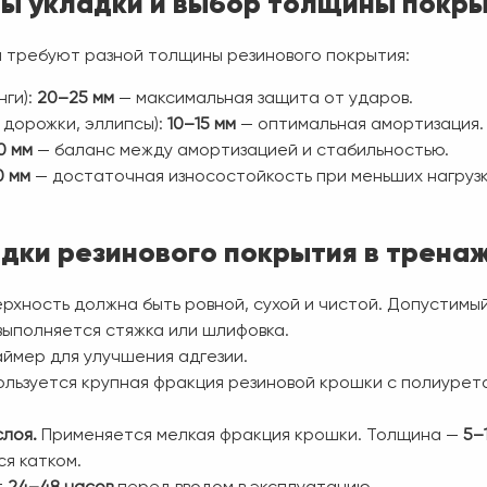
ы укладки и выбор толщины покр
ы требуют разной толщины резинового покрытия:
нги):
20–25 мм
— максимальная защита от ударов.
 дорожки, эллипсы):
10–15 мм
— оптимальная амортизация.
0 мм
— баланс между амортизацией и стабильностью.
0 мм
— достаточная износостойкость при меньших нагрузк
дки резинового покрытия в трена
рхность должна быть ровной, сухой и чистой. Допустимы
выполняется стяжка или шлифовка.
ймер для улучшения адгезии.
льзуется крупная фракция резиновой крошки с полиурет
лоя.
Применяется мелкая фракция крошки. Толщина —
5–
ся катком.