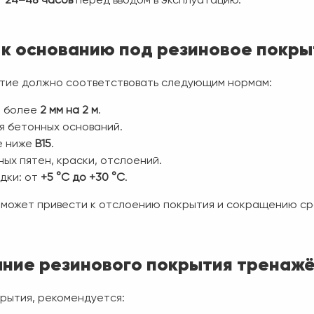
т
24–48 часов
перед вводом в эксплуатацию.
к основанию под резиновое покры
тие должно соответствовать следующим нормам:
е более
2 мм на 2 м
.
я бетонных оснований.
е ниже
В15
.
ых пятен, краски, отслоений.
дки: от
+5 °C до +30 °C
.
может привести к отслоению покрытия и сокращению ср
ние резинового покрытия тренажё
рытия, рекомендуется: