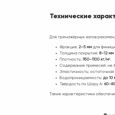
Технические харак
Для тренажёрных залов рекомен
Фракция:
2–5 мм
для финишн
Толщина покрытия:
8–12 мм
Плотность:
950–1100 кг/м³
.
Содержание примесей: не
Эластичность: остаточная
Водопроницаемость:
до 10
Твёрдость по Шору А:
60–80
Такие характеристики обеспечи