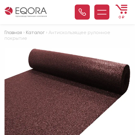
0
₽
Главная
›
Каталог
› Антискользящее рулонное
покрытие