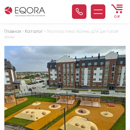
0
₽
Главная
›
Каталог
› Геопластика Холмы для детской
зоны