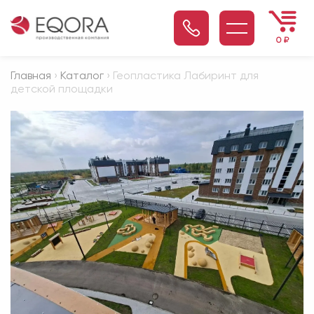
0
₽
Главная
›
Каталог
› Геопластика Лабиринт для
детской площадки