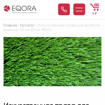
0
₽
Главная
›
Каталог
› Искусственная трава для футбола
Биколор 40 мм (Dtex 8800)