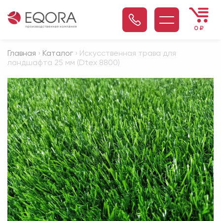
0
₽
Главная
›
Каталог
› Искусственная трава для
ландшафта 25 мм (Dtex 8800)