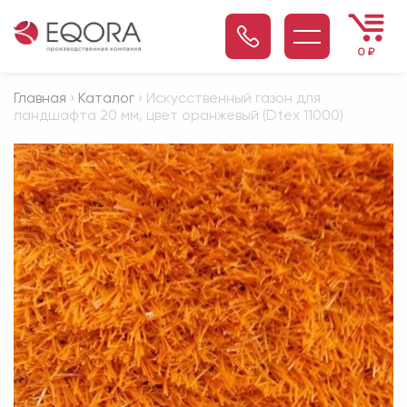
0
₽
Главная
›
Каталог
› Искусственный газон для
ландшафта 20 мм, цвет оранжевый (Dtex 11000)