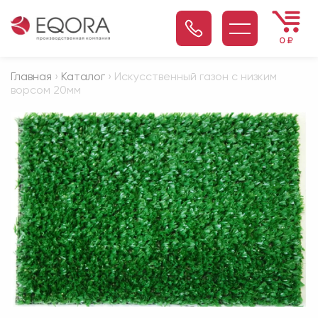
0
₽
Главная
›
Каталог
› Искусственный газон с низким
ворсом 20мм