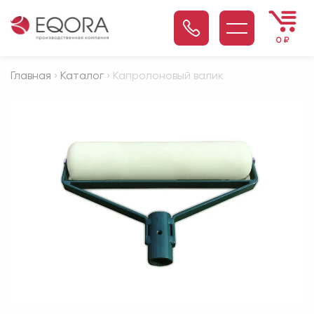
0
₽
Главная
›
Каталог
› Капролоновый валик