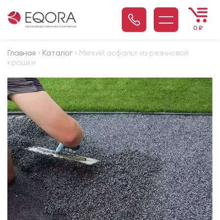
0
₽
Главная
›
Каталог
› Мягкий асфальт из резиновой
крошки