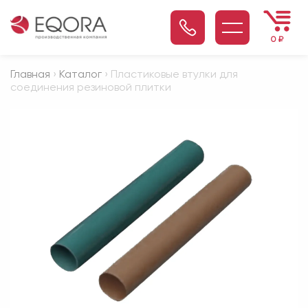
0
₽
Главная
›
Каталог
› Пластиковые втулки для
соединения резиновой плитки