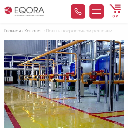
0
₽
Главная
›
Каталог
› Полы в покрасочном решении