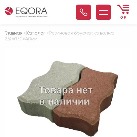
0
₽
Главная
›
Каталог
› Резиновая брусчатка волна
260х130х40мм