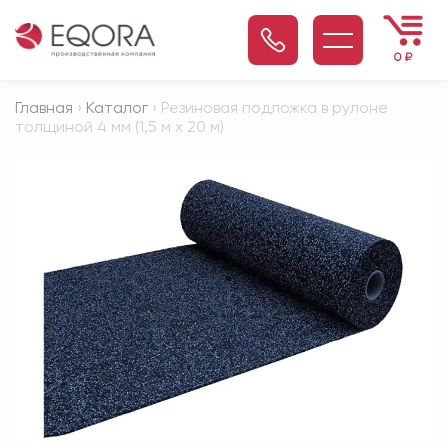
0
₽
Главная
›
Каталог
› Резиновая подложка в рулоне
толщиной 4 мм (1,5 м х 20 м)