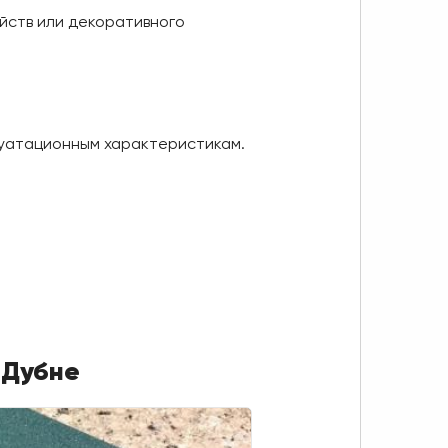
йств или декоративного
луатационным характеристикам.
 Дубне