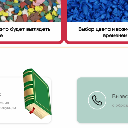
это будет выглядеть
Выбор цвета и возмо
ге
временем 
с
Вызва
вания
с образ
родукции