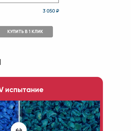
3 050 ₽
КУПИТЬ В 1 КЛИК
ы
V испытание