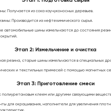
Этап 1: Подготовка сырья
ны: Получается из сока каучуконосных деревьев.
зины: Производится из нефтехимического сырья.
е автомобильные шины измельчаются до состояния резин
покрытий.
Этап 2: Измельчение и очистка
ная резина, старые шины измельчаются в специальных др
ческих и текстильных примесей с помощью магнитных се
Этап 3: Приготовление смеси
с полиуретановым клеем или другими связующими вещест
енты для окрашивания, наполнители для увеличения плот
рактеристик.