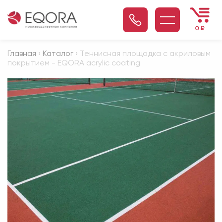
0
₽
Главная
›
Каталог
› Теннисная площадка с акриловым
покрытием - EQORA acrylic coating